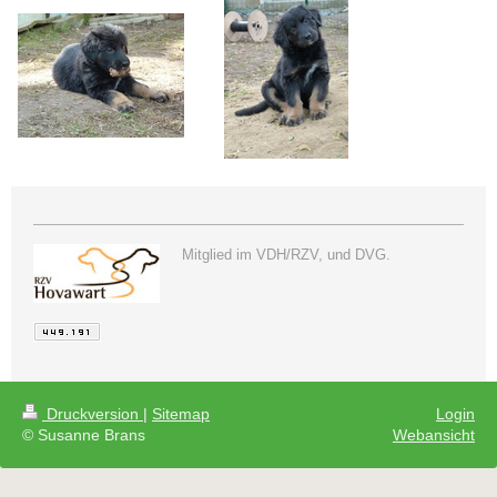
Mitglied im VDH/RZV, und DVG.
Druckversion
|
Sitemap
Login
© Susanne Brans
Webansicht